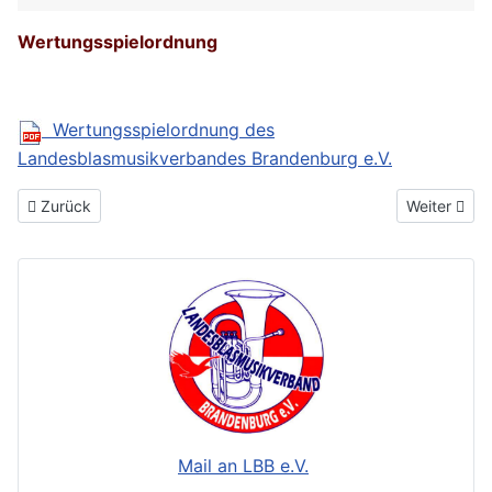
Wertungsspielordnung
Wertungsspielordnung des
Landesblasmusikverbandes Brandenburg e.V.
Vorheriger Beitrag: Übersicht Versicherungen
Nächster Be
Zurück
Weiter
Mail an LBB e.V.