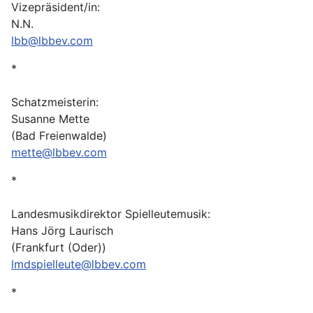
Vizepräsident/in:
N.N.
lbb@lbbev.com
*
Schatzmeisterin:
Susanne Mette
(Bad Freienwalde)
mette@lbbev.com
*
Landesmusikdirektor Spielleutemusik:
Hans Jörg Laurisch
(Frankfurt (Oder))
lmdspielleute@lbbev.com
*