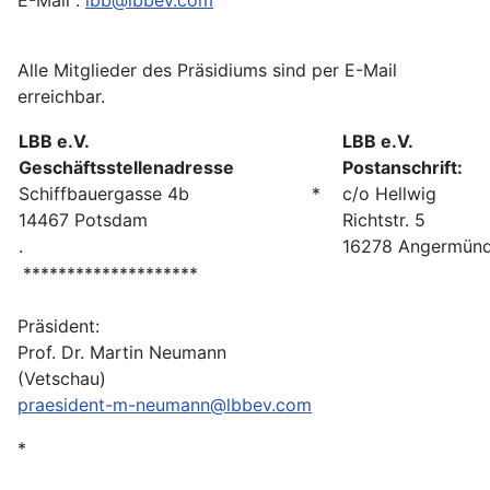
E-Mail :
lbb@lbbev.com
Alle Mitglieder des Präsidiums sind per E-Mail
erreichbar.
LBB e.V.
LBB e.V.
Geschäftsstellenadresse
Postanschrift:
Schiffbauergasse 4b
*
c/o Hellwig
14467 Potsdam
Richtstr. 5
.
16278 Angermün
********************
Präsident:
Prof. Dr. Martin Neumann
(Vetschau)
praesident-m-neumann@lbbev.com
*