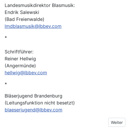
Landesmusikdirektor Blasmusik:
Endrik Salewski
(Bad Freienwalde)
lmdblasmusik@lbbev.com
*
Schriftführer:
Reiner Hellwig
(Angermünde)
hellwig@lbbev.com
*
Bläserjugend Brandenburg
(Leitungsfunktion nicht besetzt)
blaeserjugend@lbbev.com
Nächster 
Weiter