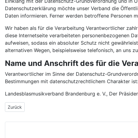
Einklang mit der Datenschutz-Grundverordnung und in Ü
Datenschutzerklärung möchte unser Verband die Öffentl
Daten informieren. Ferner werden betroffene Personen mi
Wir haben als für die Verarbeitung Verantwortlicher za
diese Internetseite verarbeiteten personenbezogenen Da
aufweisen, sodass ein absoluter Schutz nicht gewährlei
alternativen Wegen, beispielsweise telefonisch, an uns zu
Name und Anschrift des für die Ver
Verantwortlicher im Sinne der Datenschutz-Grundverordn
Bestimmungen mit datenschutzrechtlichem Charakter ist
Landesblasmusikverband Brandenburg e. V., Der Präside
Vorheriger Beitrag: hv-2025-anmelden
Zurück