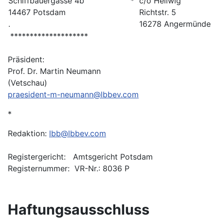
Schiffbauergasse 4b
*
c/o Hellwig
14467 Potsdam
Richtstr. 5
.
16278 Angermünde
********************
Präsident:
Prof. Dr. Martin Neumann
(Vetschau)
praesident-m-neumann@lbbev.com
*
Redaktion:
lbb@lbbev.com
Registergericht: Amtsgericht Potsdam
Registernummer: VR-Nr.: 8036 P
Haftungsausschluss