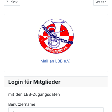
Vorheriger Beitrag: SZ Komptendorf
Nächster 
Zurück
Weiter
Mail an LBB e.V.
Login für Mitglieder
mit den LBB-Zugangsdaten
Benutzername